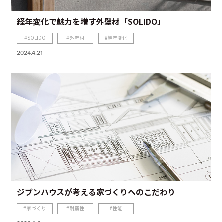
経年変化で魅力を増す外壁材「SOLIDO」
SOLIDO
外壁材
経年変化
2024.4.21
ジブンハウスが考える家づくりへのこだわり
家づくり
耐震性
性能