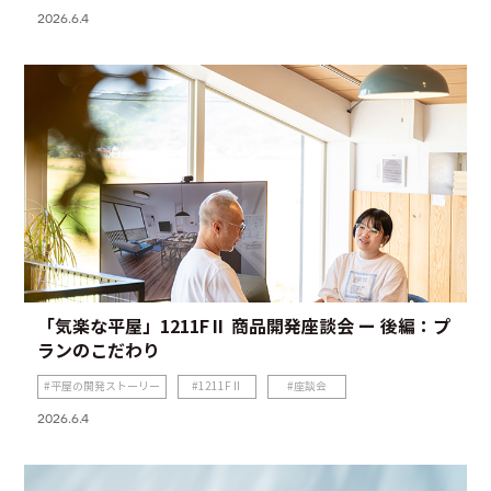
2026.6.4
「気楽な平屋」1211FⅡ 商品開発座談会 ー 後編：プ
ランのこだわり
平屋の開発ストーリー
1211FⅡ
座談会
2026.6.4