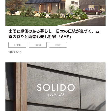
土間と縁側のある暮らし 日本の伝統が息づく、四
季の彩りと雨音も楽しむ家 「AME」
AME
土間
縁側
2024.5.16