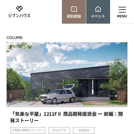
個別相談
イベント
COLUMN
「気楽な平屋」1211FⅡ 商品開発座談会 ー 前編：開
発ストーリー
平屋の開発ストーリー
1211FⅡ
座談会