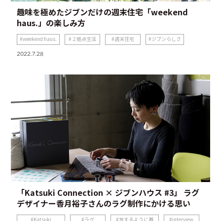
趣味を極めたジブンだけの週末住宅「weekend
haus.」の楽しみ方
weekend haus.
２拠点生活
週末住宅
ジブンらしさ
2022.7.28
「Katsuki Connection × ジブンハウス #3」 ラグ
デザイナー香月裕子さんのラグ制作にかける思い
Katsuki
ラグ
旅するように暮
interview