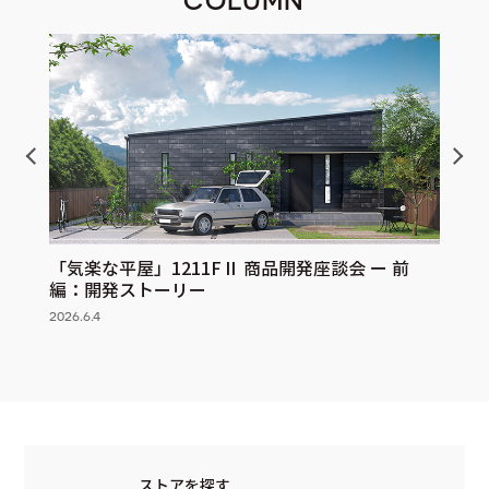
「気楽な平屋」1211FⅡ 商品開発座談会 ー 前
「気楽
編：開発ストーリー
編：
2026.6.4
2026.6.
ストアを探す