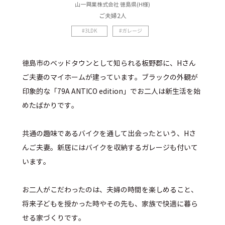
山一興業株式会社
徳島県
(
H様
)
ご夫婦2人
3LDK
ガレージ
徳島市のベッドタウンとして知られる板野郡に、Hさん
ご夫妻のマイホームが建っています。ブラックの外観が
印象的な「79A ANTICO edition」でお二人は新生活を始
めたばかりです。
共通の趣味であるバイクを通して出会ったという、Hさ
んご夫妻。新居にはバイクを収納するガレージも付いて
います。
お二人がこだわったのは、夫婦の時間を楽しめること、
将来子どもを授かった時やその先も、家族で快適に暮ら
せる家づくりです。