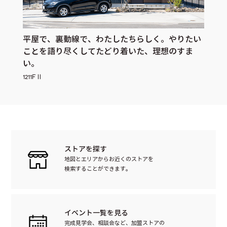
平屋で、裏動線で、わたしたちらしく。やりたい
自然の
ことを語り尽くしてたどり着いた、理想のすま
やわ
い。
AME
1211FⅡ
ストアを探す
地図とエリアからお近くのストアを
検索することができます。
イベント一覧を見る
完成見学会、相談会など、加盟ストアの