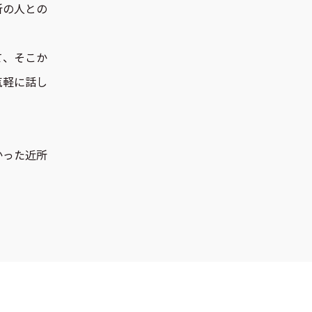
所の人との
て、そこか
気軽に話し
かった近所