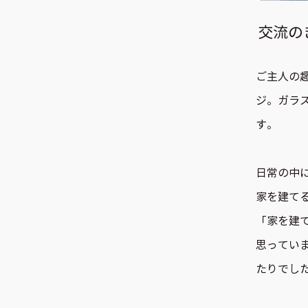
交流の
ご主人の
ジ。ガラ
す。
日常の中
家を建て
「家を建
思ってい
たりでし