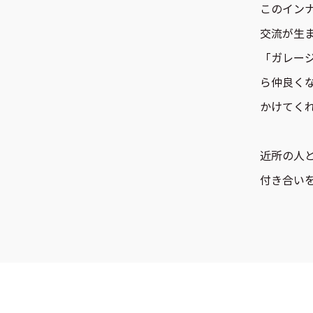
このイン
交流が生
「ガレー
ら仲良く
かけてく
近所の人
付き合い