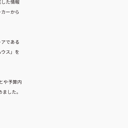
底した情報
ーカーから
。
トアである
ハウス」を
とや予算内
めました。