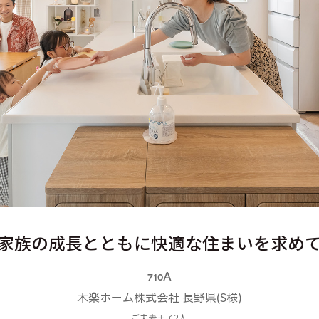
家族の成長とともに快適な住まいを求め
710A
木楽ホーム株式会社
長野県
(
S様
)
ご夫妻＋子2人