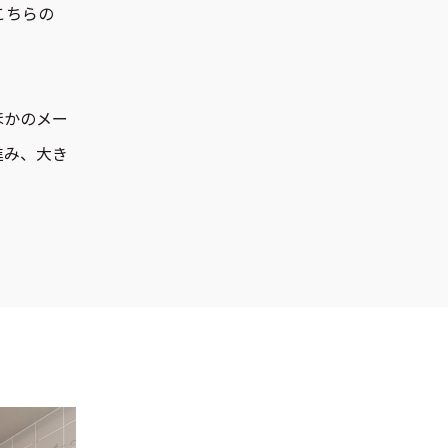
こちらの
ほかのメー
進み、大き