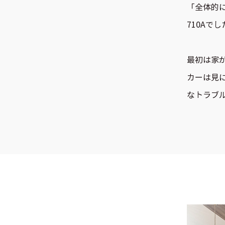
「全体的
710Aで
最初は家
カーは見
なトラブ