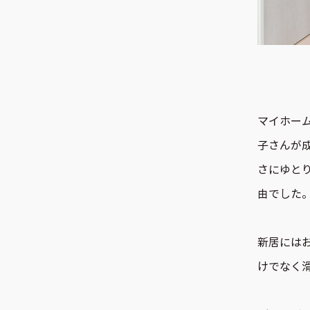
マイホー
子さんが
さにゆと
由でした
新居には
けでなく