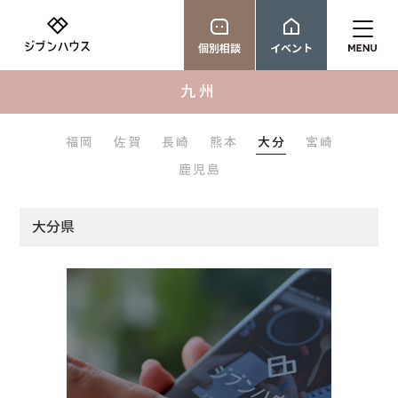
個別相談
イベント
九州
福岡
佐賀
長崎
熊本
大分
宮崎
鹿児島
大分県