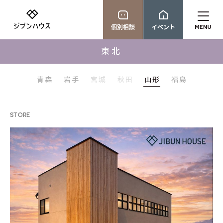
個別相談
イベント
東北
青森
岩手
宮城
秋田
山形
福島
STORE