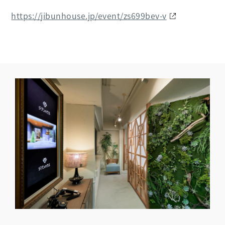
https://jibunhouse.jp/event/zs699bev-v